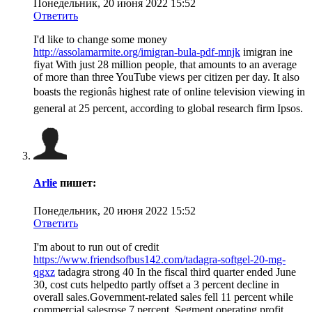
Понедельник, 20 июня 2022 15:52
Ответить
I'd like to change some money
http://assolamarmite.org/imigran-bula-pdf-mnjk
imigran ine
fiyat With just 28 million people, that amounts to an average
of more than three YouTube views per citizen per day. It also
boasts the regionâs highest rate of online television viewing in
general at 25 percent, according to global research firm Ipsos.
Arlie
пишет:
Понедельник, 20 июня 2022 15:52
Ответить
I'm about to run out of credit
https://www.friendsofbus142.com/tadagra-softgel-20-mg-
qgxz
tadagra strong 40 In the fiscal third quarter ended June
30, cost cuts helpedto partly offset a 3 percent decline in
overall sales.Government-related sales fell 11 percent while
commercial salesrose 7 percent. Segment operating profit