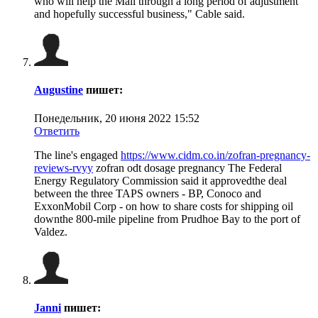
who will help the Mail through a long period of adjustment
and hopefully successful business," Cable said.
Augustine
пишет:
Понедельник, 20 июня 2022 15:52
Ответить
The line's engaged
https://www.cidm.co.in/zofran-pregnancy-
reviews-rvyy
zofran odt dosage pregnancy The Federal
Energy Regulatory Commission said it approvedthe deal
between the three TAPS owners - BP, Conoco and
ExxonMobil Corp - on how to share costs for shipping oil
downthe 800-mile pipeline from Prudhoe Bay to the port of
Valdez.
Janni
пишет: