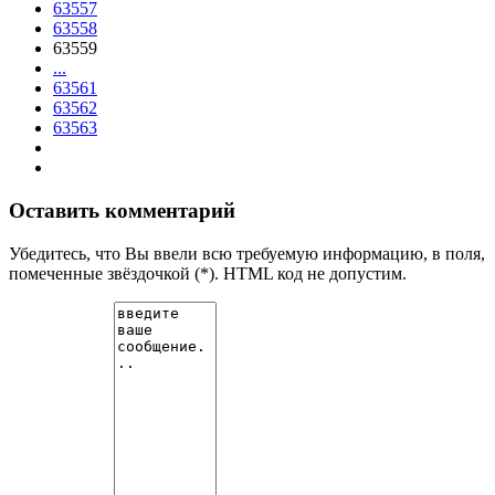
63557
63558
63559
...
63561
63562
63563
Оставить комментарий
Убедитесь, что Вы ввели всю требуемую информацию, в поля,
помеченные звёздочкой (*). HTML код не допустим.