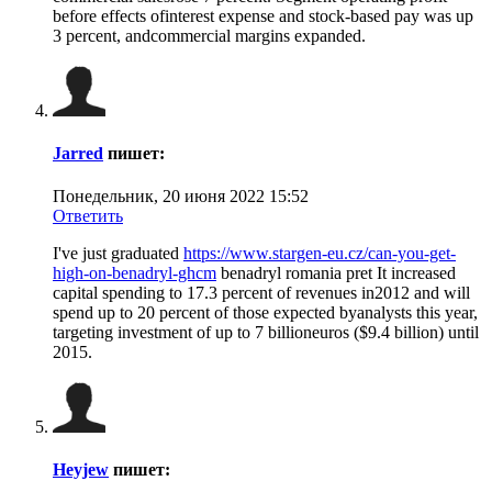
before effects ofinterest expense and stock-based pay was up
3 percent, andcommercial margins expanded.
Jarred
пишет:
Понедельник, 20 июня 2022 15:52
Ответить
I've just graduated
https://www.stargen-eu.cz/can-you-get-
high-on-benadryl-ghcm
benadryl romania pret It increased
capital spending to 17.3 percent of revenues in2012 and will
spend up to 20 percent of those expected byanalysts this year,
targeting investment of up to 7 billioneuros ($9.4 billion) until
2015.
Heyjew
пишет: