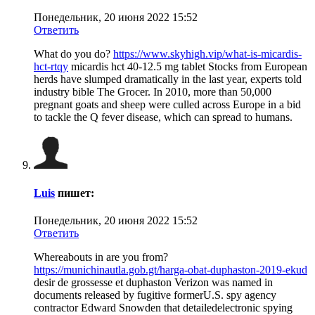
Понедельник, 20 июня 2022 15:52
Ответить
What do you do?
https://www.skyhigh.vip/what-is-micardis-
hct-rtqy
micardis hct 40-12.5 mg tablet Stocks from European
herds have slumped dramatically in the last year, experts told
industry bible The Grocer. In 2010, more than 50,000
pregnant goats and sheep were culled across Europe in a bid
to tackle the Q fever disease, which can spread to humans.
Luis
пишет:
Понедельник, 20 июня 2022 15:52
Ответить
Whereabouts in are you from?
https://munichinautla.gob.gt/harga-obat-duphaston-2019-ekud
desir de grossesse et duphaston Verizon was named in
documents released by fugitive formerU.S. spy agency
contractor Edward Snowden that detailedelectronic spying