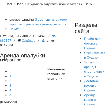
JUser: :_load: Не удалось загрузить пользователя с ID: 972
размер шрифта
уменьшить размер
Разделы
шрифта
увеличить размер шрифта
Печать
сайта
Пятница, 10 июня 2016 14:41
/
Прайс-лист
662357
/
Слайдер
/
/
бетона в
6417584
Судаке
Строительст
Аренда опалубки
в Судаке
Избранное
Услуги
аренды
Изменение
спец.техники
глобальной
1
в Судаке.
стратегии
2
Доставка
3
грузов в
4
Судаке
5
Аренда
крана в
(0 голосов)
Судаке