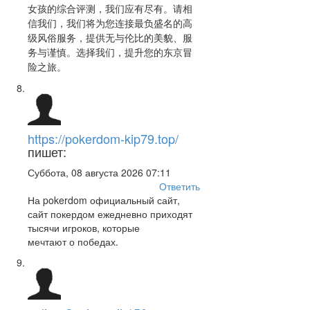
女孩的综合评测，我们应有尽有。请相
信我们，我们将为您连接最负盛名的高
级风俗服务，提供无与伦比的美貌、服
务与谨慎。选择我们，提升您的东京冒
险之旅。
https://pokerdom-kip79.top/
пишет:
Суббота, 08 августа 2026 07:11
Ответить
На pokerdom официальный сайт,
сайт покердом ежедневно приходят
тысячи игроков, которые
мечтают о победах.