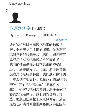
blackjack ipad
东京泡泡浴
пишет:
Суббота, 08 августа 2026 07:13
Ответить
通过我们对日本高级泡泡浴的独家见
解，探索奢华与愉悦的缩影。作为东京
风俗体验的领先平台，我们为您带来吉
原泡泡浴及其他高级场所的最新资讯。
我们的使命是揭开日本风俗的神秘面
纱，为您提供安全、可靠、通往最佳高
级泡泡浴场所的桥梁。我们展示惊艳的
日本女孩详细资料，包括我们的顶级“乳
神”和“アイドル研究生”（偶像练习
生），确保您找到完美的东京伴游或宁
静的泡泡浴伴侣。我们的内容精心打
造，助您自信穿梭于东京风俗界。从吉
原最佳到访时间指南到各俱乐部氛围与