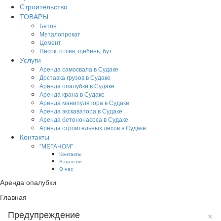
Строительство
ТОВАРЫ
Бетон
Металопрокат
Цемент
Песок, отсев, щебень, бут
Услуги
Аренда самосвала в Судаке
Доставка грузов в Судаке
Аренда опалубки в Судаке
Аренда крана в Судаке
Аренда манипулятора в Судаке
Аренда экскаватора в Судаке
Аренда бетононасоса в Судаке
Аренда строительных лесов в Судаке
Контакты
"МЕГАНОМ"
Контакты
Вакансии
О нас
Аренда опалубки
Главная
×
Предупреждение