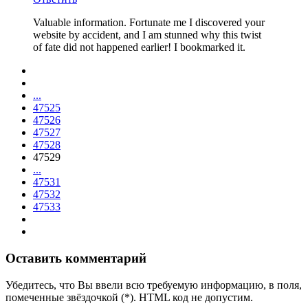
Valuable information. Fortunate me I discovered your
website by accident, and I am stunned why this twist
of fate did not happened earlier! I bookmarked it.
...
47525
47526
47527
47528
47529
...
47531
47532
47533
Оставить комментарий
Убедитесь, что Вы ввели всю требуемую информацию, в поля,
помеченные звёздочкой (*). HTML код не допустим.