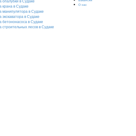
 опалубки в Судаке
О нас
 крана в Судаке
а манипулятора в Судаке
 экскаватора в Судаке
а бетононасоса в Судаке
а строительных лесов в Судаке