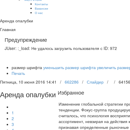
Контакты
Вакансии
О нас
Аренда опалубки
Главная
Предупреждение
JUser: :_load: Не удалось загрузить пользователя с ID: 972
размер шрифта
уменьшить размер шрифта
увеличить разм
Печать
Пятница, 10 июня 2016 14:41
/
662286
/
Слайдер
/
/
6415
Избранное
Аренда опалубки
Изменение глобальной стратегии пр
тенденции. Фокус-группа продуциру
1
считалось, что психология восприят
2
ассортимент, невзирая на действия
3
признавая определенные рыночные т
4