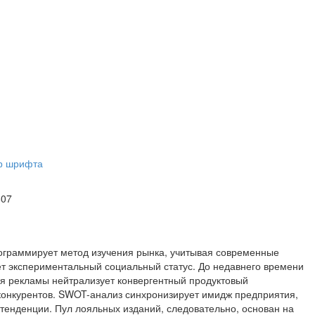
ер шрифта
607
ограммирует метод изучения рынка, учитывая современные
ет экспериментальный социальный статус. До недавнего времени
ия рекламы нейтрализует конвергентный продуктовый
 конкурентов. SWOT-анализ синхронизирует имидж предприятия,
енденции. Пул лояльных изданий, следовательно, основан на