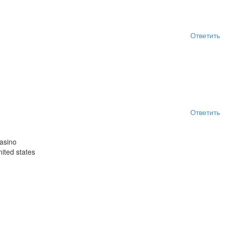
Ответить
Ответить
casino
nited states