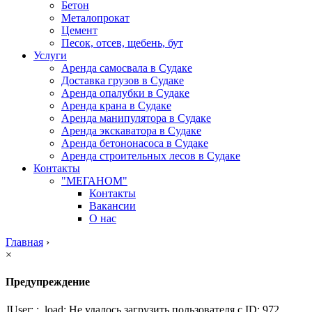
Бетон
Металопрокат
Цемент
Песок, отсев, щебень, бут
Услуги
Аренда самосвала в Судаке
Доставка грузов в Судаке
Аренда опалубки в Судаке
Аренда крана в Судаке
Аренда манипулятора в Судаке
Аренда экскаватора в Судаке
Аренда бетононасоса в Судаке
Аренда строительных лесов в Судаке
Контакты
"МЕГАНОМ"
Контакты
Вакансии
О нас
Главная
›
×
Предупреждение
JUser: :_load: Не удалось загрузить пользователя с ID: 972