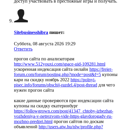
доступ участвовать в престижные игры и получать.
Sitebusinesshibra
пишет:
Суббота, 08 августа 2026 19:29
Ответить
прогон сайта по анализаторам
http://www.512youxi.com/space-uid-109281.html
ускоренная индексация сайта онлайн
https://freier-
forum.com/forum/posting.php?mode=post&f=5
купоны
кари на скидку ноябрь 2022
https://polnyi-
pisec.info/forums/obschij-razdel.4/post-thread
для чего
нужен прогон сайта
какие данные проверяются при индексации сайта
купоны на скидку екатеринбург
https://followgrown.com/post/41347_chtoby-izbezhat-
vozhdeniya-v-netrezvom-vide-https-glavdorogadv-ru-
mozhno-predpri.html
прогон сайтов по доскам
объявлений
http://users.atw.hu/nlw/profile.php?