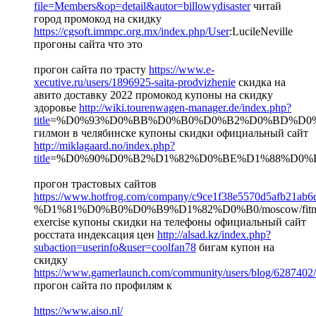
file=Members&op=detail&autor=billowydisaster
читай
город промокод на скидку
https://cgsoft.immpc.org.mx/index.php/User
:LucileNeville
прогоны сайта что это
прогон сайта по трасту
https://www.e-
xecutive.ru/users/1896925-saita-prodvizhenie
скидка на
авито доставку 2022 промокод купоны на скидку
здоровье
http://wiki.tourenwagen-manager.de/index.php?
title
=%D0%93%D0%BB%D0%B0%D0%B2%D0%BD%D0
гилмон в челябинске купоны скидки официальный сайт
http://miklagaard.no/index.php?
title
=%D0%90%D0%B2%D1%82%D0%BE%D1%88%D0
прогон трастовых сайтов
https://www.hotfrog.com/company/c9ce1f38e5570d5afb21ab6d
%D1%81%D0%B0%D0%B9%D1%82%D0%B0/moscow/fitne
exercise купоны скидки на телефоны официальный сайт
росстата индексация цен
http://alsad.kz/index.php?
subaction=userinfo&user=coolfan78
бигам купон на
скидку
https://www.gamerlaunch.com/community/users/blog/6287402
прогон сайта по профилям к
https://www.aiso.nl/