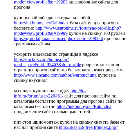
mode=viewprofile&u=19203
англоязычные сайты для
прогона
купоны вайлдберриз скидка на любой
https://inkbunny.net/Rabindex
база сайтов для прогона
бесплатно
http://www.astrotime.ru/forum/ac-pro-file.php?
mode=viewprofile&u=19999
купон на скидку 100 рублей
https://gorod.dp.ua/user/user.php?userid=398324
прогона по
трастовым сайтам
ускорить индексацию страницы в яндексе
https://fuckoz.com/home.php?
mod=space&uid=95463&do=profile
google индексация
страницы прогон сайта по белым каталогам программа
http://www.sincano.com/author/warrenchung
купон на
скидку вкусвилл
мазапарк купоны на скидку
http://ic-
info.ru/forum/user/226461/
сайт для прогона сайта по
каталогам бесплатно программы для прогона сайта по
каталогам бесплатно
https://inkbunny.net/Rabindex
продвижение сайта с помощью статей
пит стоп шиномонтаж купон на скидку скачать базы от
нас для прогона сайта
http://skaah59.free.fr/index.php?