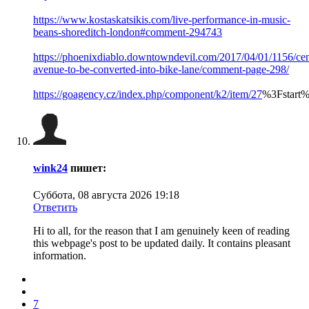
https://www.kostaskatsikis.com/live-performance-in-music-
beans-shoreditch-london#comment-294743
https://phoenixdiablo.downtowndevil.com/2017/04/01/1156/cen
avenue-to-be-converted-into-bike-lane/comment-page-298/
https://goagency.cz/index.php/component/k2/item/27
%3Fstart
wink24
пишет:
Суббота, 08 августа 2026 19:18
Ответить
Hi to all, for the reason that I am genuinely keen of reading
this webpage's post to be updated daily. It contains pleasant
information.
7