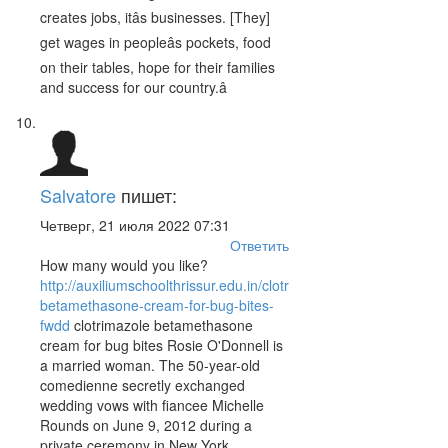
creates jobs, itâs businesses. [They]
get wages in peopleâs pockets, food
on their tables, hope for their families
and success for our country.â
Salvatore
пишет:
Четверг, 21 июля 2022 07:31
Ответить
How many would you like?
http://auxiliumschoolthrissur.edu.in/clotrimazole-
betamethasone-cream-for-bug-bites-
fwdd
clotrimazole betamethasone
cream for bug bites Rosie O'Donnell is
a married woman. The 50-year-old
comedienne secretly exchanged
wedding vows with fiancee Michelle
Rounds on June 9, 2012 during a
private ceremony in New York,