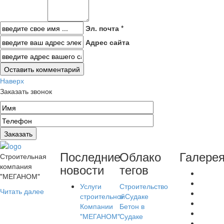
Эл. почта *
Адрес сайта
Наверх
Заказать звонок
Последние
Облако
Галере
Строительная
новости
тегов
компания
"МЕГАНОМ"
Услуги
Строительство
Читать далее
строительной
в Судаке
Компании
Бетон в
"МЕГАНОМ"
Судаке