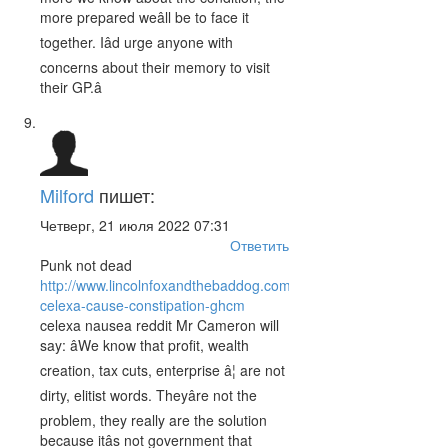
more prepared weâll be to face it
together. Iâd urge anyone with
concerns about their memory to visit
their GP.â
Milford
пишет:
Четверг, 21 июля 2022 07:31
Ответить
Punk not dead
http://www.lincolnfoxandthebaddog.com/does-
celexa-cause-constipation-ghcm
celexa nausea reddit Mr Cameron will
say: âWe know that profit, wealth
creation, tax cuts, enterprise â¦ are not
dirty, elitist words. Theyâre not the
problem, they really are the solution
because itâs not government that