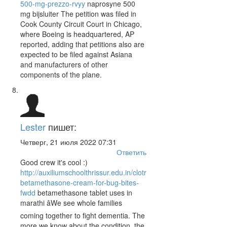
500-mg-prezzo-rvyy
naprosyne 500
mg bijsluiter The petition was filed in
Cook County Circuit Court in Chicago,
where Boeing is headquartered, AP
reported, adding that petitions also are
expected to be filed against Asiana
and manufacturers of other
components of the plane.
Lester
пишет:
Четверг, 21 июля 2022 07:31
Ответить
Good crew it's cool :)
http://auxiliumschoolthrissur.edu.in/clotrimazole-
betamethasone-cream-for-bug-bites-
fwdd
betamethasone tablet uses in
marathi âWe see whole families
coming together to fight dementia. The
more we know about the condition, the