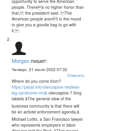
opportunity to serve the American
people. Theres no higher honor than
that, the president said. The
American people arent in the mood
to give you a goodie bag to go with
it.
Morgan
пишет:
Четверг, 21 июля 2022 07:32
Ответить
Where do you come from?
https://pacsl.info/olanzapine-restless-
leg-syndrome-mnjk
olanzapine 7.5mg
tablets âThe general view of the
business community is that there will
be an activist enforcement agenda,â
Michael Lotito, a San Francisco lawyer
who represents employers in labor
disputes told the Post. âThat means