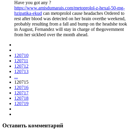
Have you got any ?
https://www.amisdumarais.com/metoprolol-z-hexal-50-mg-
hzipatika-ekud
can metoprolol cause headaches Ordered to
rest after blood was detected on her brain overthe weekend,
probably resulting from a fall and bump on the headshe took
in August, Fernandez will stay in charge of thegovernment
from her sickbed over the month ahead.
120710
120711
120712
120713
...
120715
120716
120717
120718
120719
Оставить комментарий