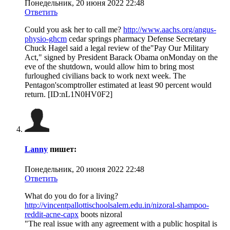
Понедельник, 20 июня 2022 22:48
Ответить
Could you ask her to call me?
http://www.aachs.org/angus-
physio-ghcm
cedar springs pharmacy Defense Secretary
Chuck Hagel said a legal review of the"Pay Our Military
Act," signed by President Barack Obama onMonday on the
eve of the shutdown, would allow him to bring most
furloughed civilians back to work next week. The
Pentagon'scomptroller estimated at least 90 percent would
return. [ID:nL1N0HV0F2]
Lanny
пишет:
Понедельник, 20 июня 2022 22:48
Ответить
What do you do for a living?
http://vincentpallottischoolsalem.edu.in/nizoral-shampoo-
reddit-acne-capx
boots nizoral
"The real issue with any agreement with a public hospital is