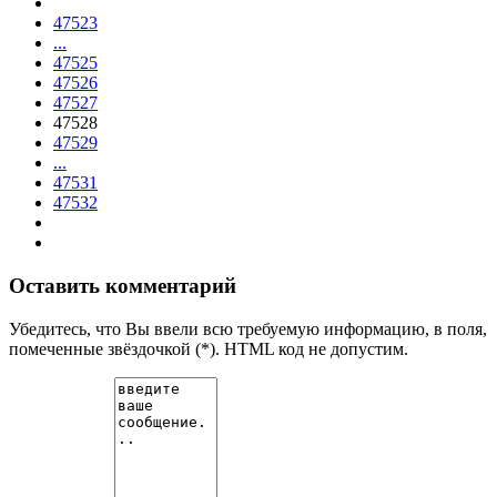
47523
...
47525
47526
47527
47528
47529
...
47531
47532
Оставить комментарий
Убедитесь, что Вы ввели всю требуемую информацию, в поля,
помеченные звёздочкой (*). HTML код не допустим.