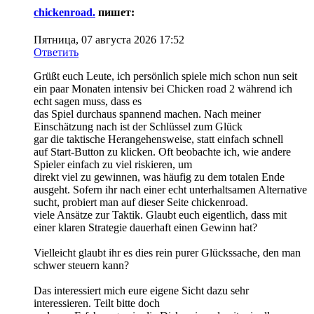
chickenroad.
пишет:
Пятница, 07 августа 2026 17:52
Ответить
Grüßt euch Leute, ich persönlich spiele mich schon nun seit
ein paar Monaten intensiv bei Chicken road 2 während ich
echt sagen muss, dass es
das Spiel durchaus spannend machen. Nach meiner
Einschätzung nach ist der Schlüssel zum Glück
gar die taktische Herangehensweise, statt einfach schnell
auf Start-Button zu klicken. Oft beobachte ich, wie andere
Spieler einfach zu viel riskieren, um
direkt viel zu gewinnen, was häufig zu dem totalen Ende
ausgeht. Sofern ihr nach einer echt unterhaltsamen Alternative
sucht, probiert man auf dieser Seite chickenroad.
viele Ansätze zur Taktik. Glaubt euch eigentlich, dass mit
einer klaren Strategie dauerhaft einen Gewinn hat?
Vielleicht glaubt ihr es dies rein purer Glückssache, den man
schwer steuern kann?
Das interessiert mich eure eigene Sicht dazu sehr
interessieren. Teilt bitte doch