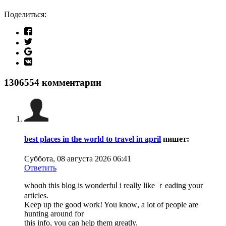
Поделиться:
1306554
комментарии
best places in the world to travel in april
пишет:
Суббота, 08 августа 2026 06:41
Ответить
whoɑh this blog is wonderfuⅼ i really like ｒeading your
articles.
Keep up the good work! You knoԝ, a lot of people are
hunting around for
this info, you can help thеm greatly.