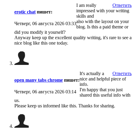
I am really
Ответить
impressed with your writing
erotic chat
пишет:
skills and
also with the layout on your
Четверг, 06 августа 2026 03:33
blog. Is this a paid theme or
did you modify it yourself?
Anyway keep up the excellent quality writing, it's rare to see a
nice blog like this one today.
It's actually a
Ответить
nice and helpful piece of
open many tabs chrome
пишет:
info.
I'm happy that you just
Четверг, 06 августа 2026 03:14
shared this useful info with
us.
Please keep us informed like this. Thanks for sharing.