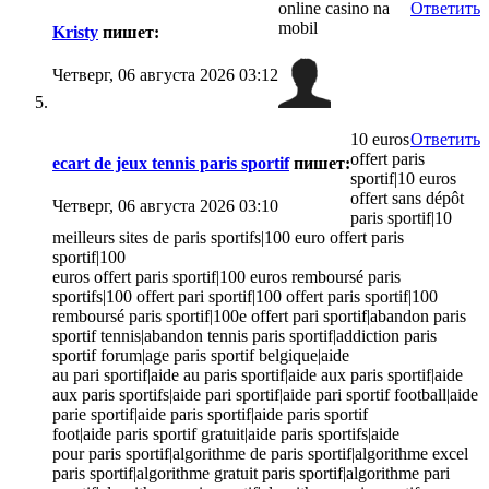
online casino na
Ответить
mobil
Kristy
пишет:
Четверг, 06 августа 2026 03:12
10 euros
Ответить
offert paris
ecart de jeux tennis paris sportif
пишет:
sportif|10 euros
offert sans dépôt
Четверг, 06 августа 2026 03:10
paris sportif|10
meilleurs sites de paris sportifs|100 euro offert paris
sportif|100
euros offert paris sportif|100 euros remboursé paris
sportifs|100 offert pari sportif|100 offert paris sportif|100
remboursé paris sportif|100e offert pari sportif|abandon paris
sportif tennis|abandon tennis paris sportif|addiction paris
sportif forum|age paris sportif belgique|aide
au pari sportif|aide au paris sportif|aide aux paris sportif|aide
aux paris sportifs|aide pari sportif|aide pari sportif football|aide
parie sportif|aide paris sportif|aide paris sportif
foot|aide paris sportif gratuit|aide paris sportifs|aide
pour paris sportif|algorithme de paris sportif|algorithme excel
paris sportif|algorithme gratuit paris sportif|algorithme pari