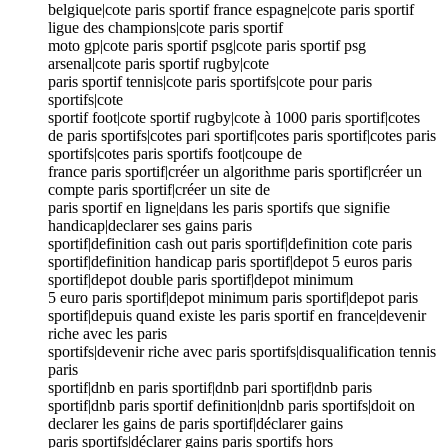
belgique|cote paris sportif france espagne|cote paris sportif
ligue des champions|cote paris sportif
moto gp|cote paris sportif psg|cote paris sportif psg
arsenal|cote paris sportif rugby|cote
paris sportif tennis|cote paris sportifs|cote pour paris
sportifs|cote
sportif foot|cote sportif rugby|cote à 1000 paris sportif|cotes
de paris sportifs|cotes pari sportif|cotes paris sportif|cotes paris
sportifs|cotes paris sportifs foot|coupe de
france paris sportif|créer un algorithme paris sportif|créer un
compte paris sportif|créer un site de
paris sportif en ligne|dans les paris sportifs que signifie
handicap|declarer ses gains paris
sportif|definition cash out paris sportif|definition cote paris
sportif|definition handicap paris sportif|depot 5 euros paris
sportif|depot double paris sportif|depot minimum
5 euro paris sportif|depot minimum paris sportif|depot paris
sportif|depuis quand existe les paris sportif en france|devenir
riche avec les paris
sportifs|devenir riche avec paris sportifs|disqualification tennis
paris
sportif|dnb en paris sportif|dnb pari sportif|dnb paris
sportif|dnb paris sportif definition|dnb paris sportifs|doit on
declarer les gains de paris sportif|déclarer gains
paris sportifs|déclarer gains paris sportifs hors