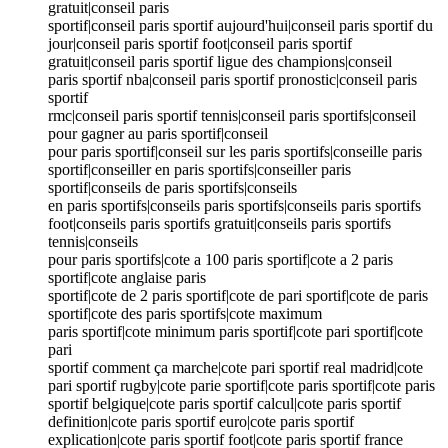
gratuit|conseil paris
sportif|conseil paris sportif aujourd'hui|conseil paris sportif du
jour|conseil paris sportif foot|conseil paris sportif
gratuit|conseil paris sportif ligue des champions|conseil
paris sportif nba|conseil paris sportif pronostic|conseil paris
sportif
rmc|conseil paris sportif tennis|conseil paris sportifs|conseil
pour gagner au paris sportif|conseil
pour paris sportif|conseil sur les paris sportifs|conseille paris
sportif|conseiller en paris sportifs|conseiller paris
sportif|conseils de paris sportifs|conseils
en paris sportifs|conseils paris sportifs|conseils paris sportifs
foot|conseils paris sportifs gratuit|conseils paris sportifs
tennis|conseils
pour paris sportifs|cote a 100 paris sportif|cote a 2 paris
sportif|cote anglaise paris
sportif|cote de 2 paris sportif|cote de pari sportif|cote de paris
sportif|cote des paris sportifs|cote maximum
paris sportif|cote minimum paris sportif|cote pari sportif|cote
pari
sportif comment ça marche|cote pari sportif real madrid|cote
pari sportif rugby|cote parie sportif|cote paris sportif|cote paris
sportif belgique|cote paris sportif calcul|cote paris sportif
definition|cote paris sportif euro|cote paris sportif
explication|cote paris sportif foot|cote paris sportif france